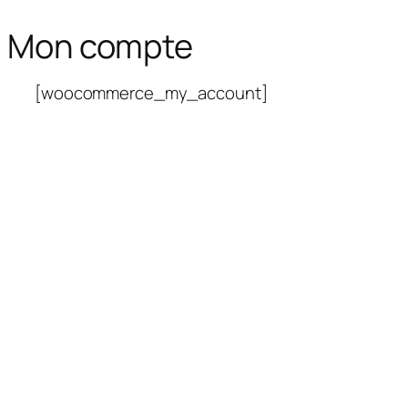
Mon compte
Aller
au
contenu
[woocommerce_my_account]